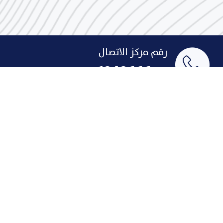
رقم مركز الاتصال
1848666
البريد الإلكتروني
indust@pai.gov.kw
الإقتراحات والشكاوى
روابط سريعة
لمحة تاريخية عن الصناعة
الإنجازات