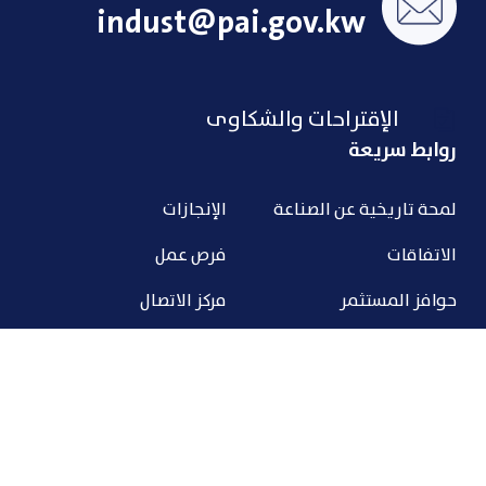
indust@pai.gov.kw
الإقتراحات والشكاوى
ابط سريعة
حة تاريخية عن الصناعة
الإنجازات
اتفاقات
فرص عمل
افز المستثمر
مركز الاتصال
ابط صناعية
روابط خاصة بموظفيين
الهيئة
رؤية والرسالة
إدارات الهيئة و أقسامها
نشأة و الأهداف
هيكل التنظيمي