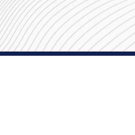
رقم مركز الاتصال
1848666
البريد الإلكتروني
indust@pai.gov.kw