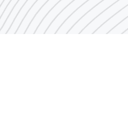
رقم مركز الاتصال
1848666
البريد الإلكتروني
indust@pai.gov.kw
الإقتراحات والشكاوى
روابط سريعة