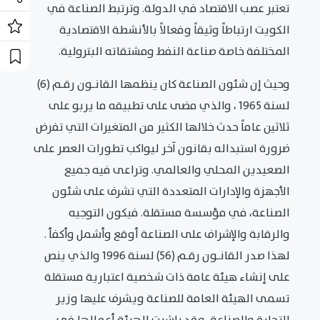
تعتبر عصب الاقتصاد في الدولة. وترتبط الصناعة في
الكويت ارتباطاً وثيقاً وفعالاً بالأنشطة الاقتصادية
المختلفة خاصة صناعة النفط ومشتقاته البترولية.
وحيث إن شئون الصناعة كان ينظمها القانـون رقـم (6)
لسنة 1965 ، والذي مضى على تطبيقه ما يربو على
ثلاثين عاماً حدث خلالها الكثير من المتغيرات التي تفرض
ضرورة استبداله بقانون آخر ليواكب تطورات العصر على
الصعيدين المحلي والعالمي. وتراعى فيه جميع
الأجهزة والإدارات المتعددة التي تشرف على شئون
الصناعة، في مؤسسة مستقلة. فيكون التوجيه
والرقابة والإشراف على الصناعة أوقع وأشمل وأكفأ .
لهذا صدر القانـون رقـم (56) لسنة 1996 والذي ينص
على إنشاء هيئة عامة ذات شخصية اعتبارية مستقلة
تسمى الهيئة العامة للصناعة ويشرف عليها وزير