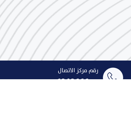
رقم مركز الاتصال
1848666
البريد الإلكتروني
indust@pai.gov.kw