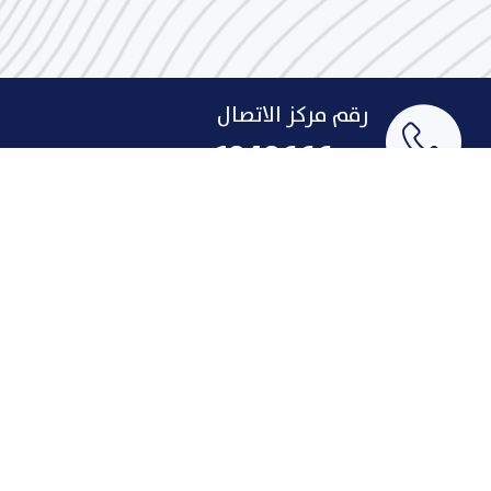
رقم مركز الاتصال
1848666
البريد الإلكتروني
indust@pai.gov.kw
الإقتراحات والشكاوى
روابط سريعة
لمحة تاريخية عن الصناعة
الإنجازات