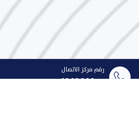
رقم مركز الاتصال
1848666
البريد الإلكتروني
indust@pai.gov.kw