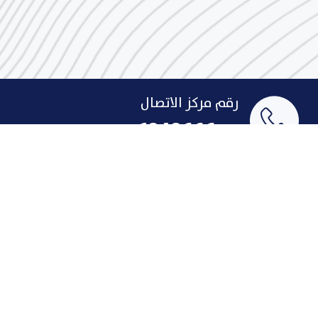
رقم مركز الاتصال
1848666
البريد الإلكتروني
indust@pai.gov.kw
الإقتراحات والشكاوى
روابط سريعة