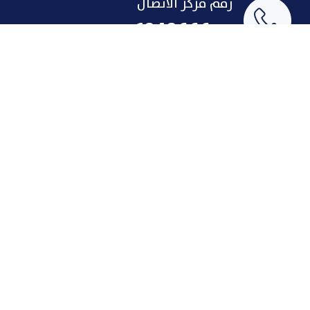
رقم مركز الاتصال
1848666
البريد الإلكتروني
indust@pai.gov.kw
الإقتراحات والشكاوى
روابط سريعة
لمحة تاريخية عن الصناعة
الإنجازات
الاتفاقات
فرص عمل
حوافز المستثمر
مركز الاتصال