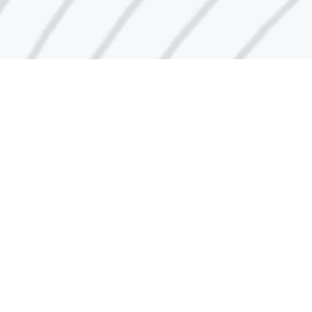
رقم مركز الاتصال
1848666
البريد الإلكتروني
indust@pai.gov.kw
الإقتراحات والشكاوى
روابط سريعة