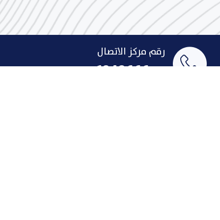
رقم مركز الاتصال
1848666
البريد الإلكتروني
indust@pai.gov.kw
الإقتراحات والشكاوى
روابط سريعة
لمحة تاريخية عن الصناعة
الإنجازات