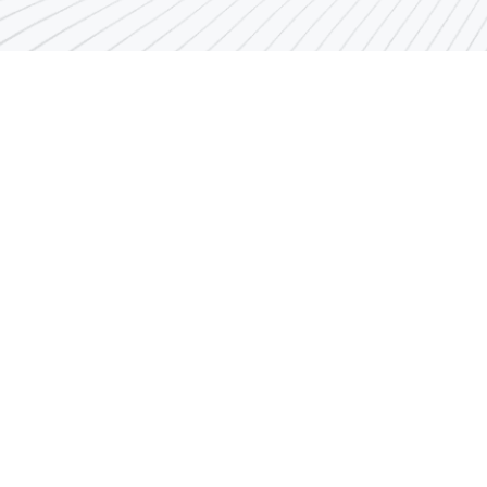
رقم مركز الاتصال
1848666
البريد الإلكتروني
ndust@pai.gov.kw