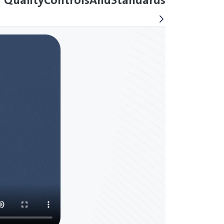
QualityControlsAndStandards