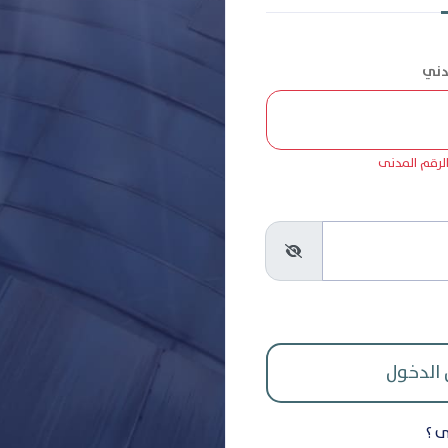
 الرقم المدنى
ى ؟
قم السر