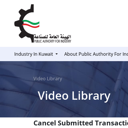
Skip to Content
Industry In Kuwait
About Public Authority For In
Video Library
Video Library
Cancel Submitted Transact