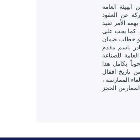
الهيئة العامة
كة عن العقود
همه الأمر تفيد
ء. كما يجب على
 أو خطاب ضمان
در باسم مقدم
لعامة للصناعة
باً بكامل هذا
امين الاولي إلا بعد مرور ( 90) يوما من تاريخ اقفال
لغاء الممارسة ،
 الممارس الحجز