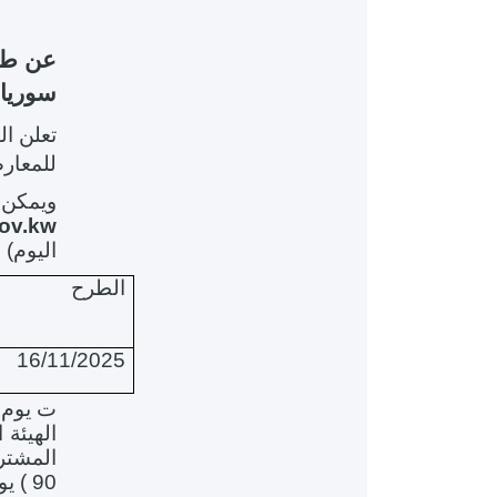
عن ط
سوريا 
تعلن ال
للمعار
ويمكن 
gov.kw
اليوم) .
الطرح
16/11/2025
ت يوم ا
الهيئة 
المشتر
90 ) يوما اعتبارا من تاريخ فض مظاريف العطاءات.