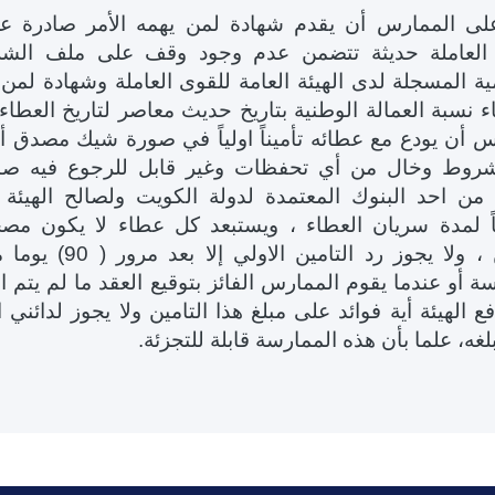
ى الممارس أن يقدم شهادة لمن يهمه الأمر صادرة عن 
العاملة حديثة تتضمن عدم وجود وقف على ملف الشر
ة المسجلة لدى الهيئة العامة للقوى العاملة وشهادة لمن ي
ء نسبة العمالة الوطنية بتاريخ حديث معاصر لتاريخ العطا
س أن يودع مع عطائه تأميناً اولياً في صورة شيك مصدق
روط وخال من أي تحفظات وغير قابل للرجوع فيه صا
 من احد البنوك المعتمدة لدولة الكويت ولصالح الهيئة ا
ً لمدة سريان العطاء ، ويستبعد كل عطاء لا يكون مصحو
التامين ، ولا يجوز رد الت
ة أو عندما يقوم الممارس الفائز بتوقيع العقد ما لم يتم ا
ع الهيئة أية فوائد على مبلغ هذا التامين ولا يجوز لدائني
غه، علما بأن هذه الممارسة قابلة للتجزئة
.