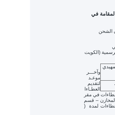
ارض المقامة في
 رقم 9092 بشأن الشحن
ي
الرسمية (الكويت
مهيدي
وآخـــر
موعـد
لتقديم
العطـاءا
سلم العطاءات في مقر
 والمخازن – قسم
طاءات لمدة (