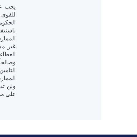
يجب عل
للقوى 
الحكومي
باستيفا
الممار
غير مش
العطاء
وصالحا
الممارس
ولن تدف
على مبل