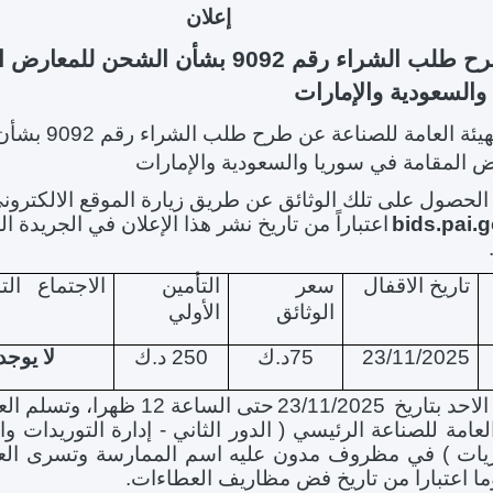
إ
علان
رح
طلب الشراء رقم 9092 بشأن الشحن للمع
والسعودية والإمارات
هيئة العامة للصناعة عن
طرح طلب الشراء
ض المقامة في سوريا والسعودية والإمارات
الحصول على تلك الوثائق عن طريق زيارة الموقع الالكترون
bids.pai.
اعتباراً من تاريخ نشر هذا الإعلان في الجريدة 
تاريخ الاقفال
سعر
التأمين
الاجتماع الت
الوثائق
الأولي
23/11/2025
75د.ك
250 د.ك
لا يوجد
لاحد بتاريخ
23/11/2025
حتى الساعة 12 ظهرا، وت
العامة للصناعة الرئيسي ( الدور الثاني - إدارة التوريدات
يات ) في مظروف مدون عليه اسم الممارسة وتسرى الع