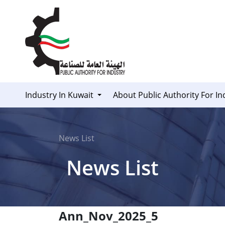
Skip to Content
Industry In Kuwait
About Public Authority For In
News List
News List
Ann_Nov_2025_5