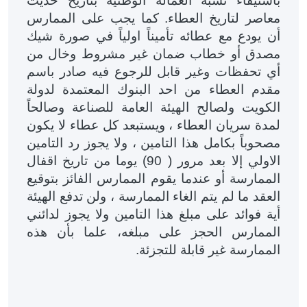
باستيفاء نسبة العمالة الوطنية بتاريخ حديث
معاصر لتاريخ العطاء. كما يجب على الممارس
أن يودع مع عطائه تأميناً اولياً في صورة شيك
مصدق أو خطاب ضمان غير مشروط وخال من
أي تحفظات وغير قابل للرجوع فيه صادر باسم
مقدم العطاء من احد البنوك المعتمدة لدولة
الكويت ولصالح الهيئة العامة للصناعة وصالحاً
لمدة سريان العطاء ، ويستبعد كل عطاء لا يكون
مصحوباً بكامل هذا التامين ، ولا يجوز رد التامين
الاولي إلا بعد مرور ( 90) يوما من تاريخ اقفال
الممارسة أو عندما يقوم الممارس الفائز بتوقيع
العقد ما لم يتم الغاء الممارسة ، ولن تدفع الهيئة
أية فوائد على مبلغ هذا التامين ولا يجوز لدائني
الممارس الحجز على مبلغه، علما بأن هذه
الممارسة غير قابلة للتجزئة
.