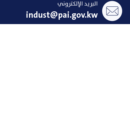
البريد الإلكتروني
indust@pai.gov.kw
الإقتراحات والشكاوى
روابط سريعة
لمحة تاريخية عن الصناعة
الإنجازات
الاتفاقات
فرص عمل
حوافز المستثمر
مركز الاتصال
روابط صناعية
روابط خاصة بموظفيين
الهيئة
الرؤية والرسالة
إدارات الهيئة و أقسامها
النشأة و الأهداف