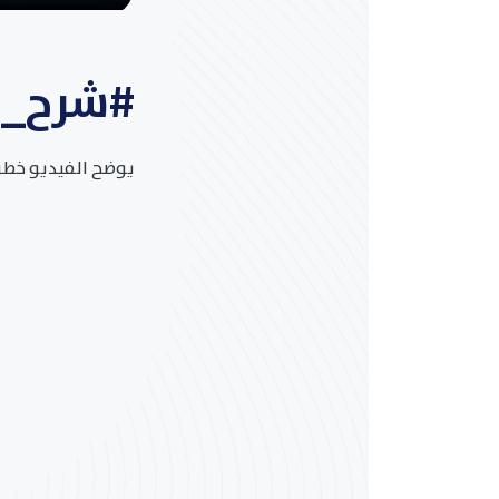
#شرح_ك
يوضح الفيديو خطوا