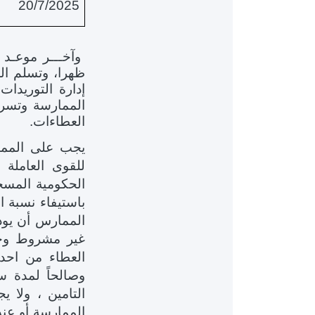
20/7/2025
وآخـــر موعـد 
ظهرا، وتسلم الع
إدارة التوريد
العطاءات.
يجب على الممار
للقوى العاملة
الحكومية المسجل
باستيفاء نسبة ا
الممارس أن يود
غير مشروط وخا
العطاء من احد 
وصالحاً لمدة س
الممارسة أو عندم