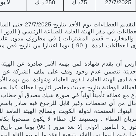
27/7/2025
75د.ك
250 د.ك
لا يو
لتقديم العطـاءات يوم الأحد بتاريخ
27/7/2025
طاءات في مقر الهيئة العامة للصناعة الرئيسي ( الدور ال
ات والمخازن – قسم المشتريات ) في مظروف مدون علي
الممارسة وتسرى العطاءات لمدة ( 90 ) يوما اعتبارا من تاري
س أن يقدم شهادة لمن يهمه الأمر صادرة عن الهيئة ا
 حديثة تتضمن عدم وجود وقف على ملف الشركة عن ا
ة لدى الهيئة العامة للقوى العاملة وشهادة لمن يهمه الأم
لعمالة الوطنية بتاريخ حديث معاصر لتاريخ العطاء. كما ي
ع مع عطائه تأميناً اولياً في صورة شيك مصدق أو خطاب
ل من أي تحفظات وغير قابل للرجوع فيه صادر باسم
البنوك المعتمدة لدولة الكويت ولصالح الهيئة العامة لل
ريان العطاء ، ويستبعد كل عطاء لا يكون مصحوباً بكام
التامين ، ولا يجوز رد التامين الاولي إلا بعد مرور ( 90
ا يقوم الممارس الفائز بتوقيع العقد ما لم يتم الغاء المم