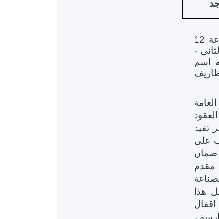
جد
حتى الساعة 12
ثاني -
ه اسم
خ فض مظاريف
لعامة
لعقود
ر تفيد
جب على
 ضمان
 مقدم
صناعة
ل هذا
) يوما من تاريخ اقفال
ارسة ،