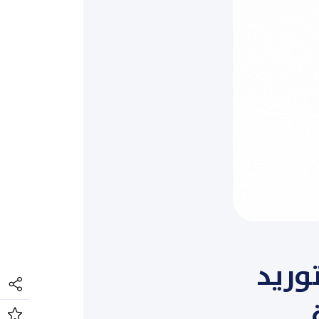
902) بشأن توريد