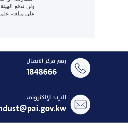
ولن تدفع الهيئة
على مبلغه، علما 
رقم مركز الاتصال
1848666
البريد الإلكتروني
ndust@pai.gov.kw