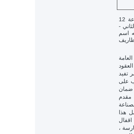
حتى الساعة 12
ثاني -
ه اسم
خ فض مظاريف
لعامة
لعقود
ر تفيد
جب على
 ضمان
 مقدم
صناعة
ل هذا
) يوما من تاريخ اقفال
ارسة ،