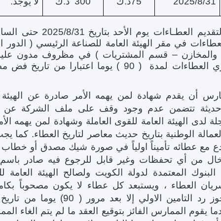
31
/
8
/
2025
75د.ك
300
د.ك
لا يوجد.
لتقديم العطـاءات يوم
الأحد
بتاريخ
31
/
8
/
2025
طاءات في مقر الهيئة العامة للصناعة الرئيسي ( الدور ال
ات والمخازن – قسم المشتريات ) في مظروف مدون علي
الممارسة وتسري العطاءات لمدة ( 90 ) يوما اعتبارا من تاري
س أن يقدم شهادة لمن يهمه الأمر صادرة عن الهيئة ا
 حديثة تتضمن عدم وجود وقف على ملف الشركة عن ا
ة لدى الهيئة العامة للقوى العاملة وشهادة لمن يهمه الأم
لعمالة الوطنية بتاريخ حديث معاصر لتاريخ العطاء. كما ي
ع مع عطائه تأميناً اولياً في صورة شيك مصدق أو خطاب
ل من أي تحفظات وغير قابل للرجوع فيه صادر باسم
البنوك المعتمدة لدولة الكويت ولصالح الهيئة العامة لل
ريان العطاء ، ويستبعد كل عطاء لا يكون مصحوباً بكام
التامين ، ولا يجوز رد التامين الاولي إلا بعد مرور ( 90
ا يقوم الممارس الفائز بتوقيع العقد ما لم يتم الغاء المم