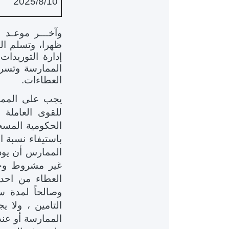
2025
/
8
/
10
وآخـــر موعـد 
ظهرا، وتسلم الع
إدارة التوريد
العطاءات.
يجب على الممار
للقوى العاملة
الحكومية المسجل
باستيفاء نسبة ا
الممارس أن يود
غير مشروط وخا
العطاء من احد 
وصالحاً لمدة س
الممارسة أو عندم