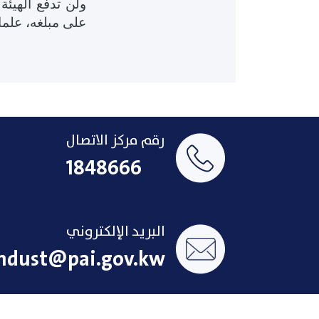
ولن تدفع الهيئة
على مبلغه، علما 
رقم مركز الاتصال
1848666
البريد الإلكتروني
ndust@pai.gov.kw