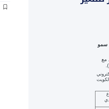
ئزة سمو
التعاقد مع
.
تروني
الكويت
اع
دي