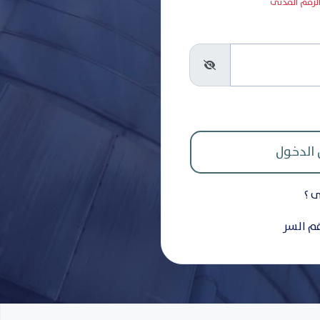
 الرقم المدنى
ى ؟
قم السر