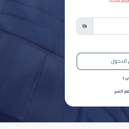
 الرقم المدنى
ى ؟
قم السر